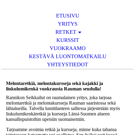
ETUSIVU
YRITYS
RETKET
KURSSIT
VUOKRAAMO
KESTÄVÄ LUONTOMATKAILU
YHTEYSTIEDOT
Melontaretkiä, melontakursseja sekä kajakki ja
liukulumikenkä vuokrausta Rauman seudulla!
Rannikon Seikkailut on raumalainen yritys, joka tarjoaa
melontaretkiä ja melontakursseja Rauman saaristossa sekä
lähialueilla. Talvella lumitilanteen salliessa järjestetään myös
liukulumikenkäretkiä ja kursseja Länsi-Suomen alueen
kansallispuistoihin upeisiin suomaisemiin.
Tarjoamme avoimia retkiä ja kursseja, minne kuka tahansa
taitotasoon katsomatta voi osallistua. Sen lisäksi voit kysyä